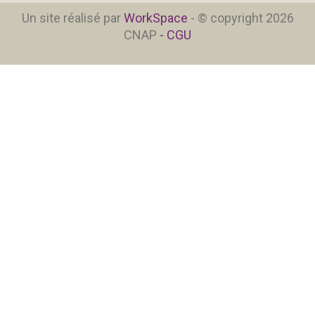
Un site réalisé par
WorkSpace
- © copyright 2026
CNAP
- CGU