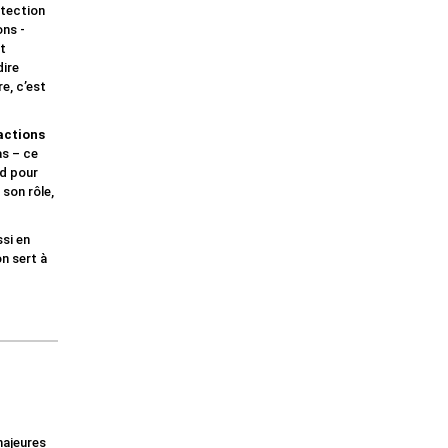
tection
ons -
t
dire
e, c’est
 actions
as – ce
ed pour
son rôle,
ssi en
n sert à
majeures