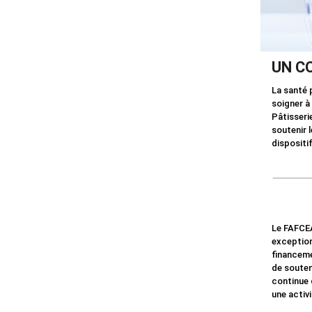
UN C
La santé 
soigner à
Pâtisseri
soutenir l
dispositi
Le FAFCE
exception
financeme
de souten
continue 
une activi