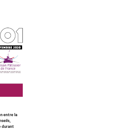
n entre la
seils,
e durant