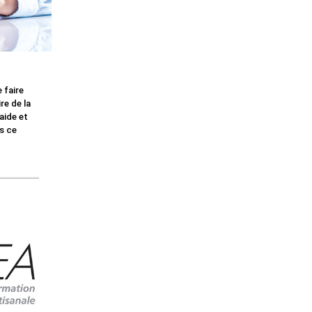
 faire
re de la
aide et
ns ce