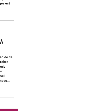
ages est
 À
décidé de
ctobre
puis
ux
vel
nces...