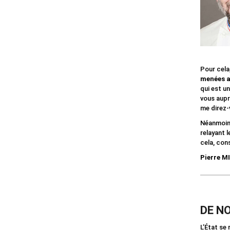
Pour cela
menées a
qui est u
vous aupr
me direz-
Néanmoins,
relayant 
cela, cons
Pierre 
DE N
L’État se 