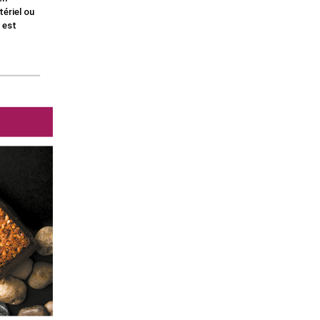
ériel ou
 est