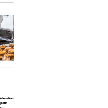
fédération
 pour
en