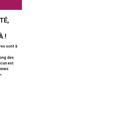
TÉ,
 !
res sont à
long des
acun est
ommes
».