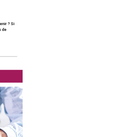
nir ? Si
s de