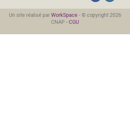
Un site réalisé par
WorkSpace
- © copyright 2026
CNAP
- CGU