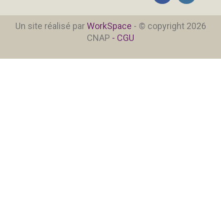
Un site réalisé par
WorkSpace
- © copyright 2026
CNAP
- CGU