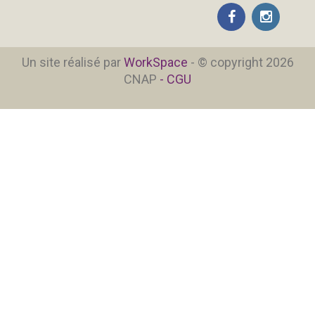
Un site réalisé par
WorkSpace
- © copyright 2026
CNAP
- CGU